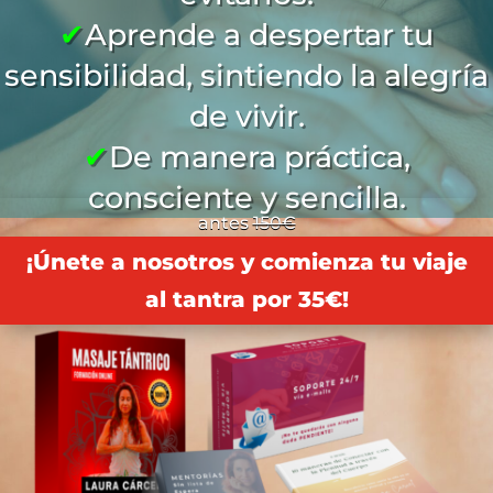
✔
Aprende a despertar tu
sensibilidad, sintiendo la alegría
de vivir.
✔
De manera práctica,
consciente y sencilla.
antes
150€
¡Únete a nosotros y comienza tu viaje
al tantra por 35€!