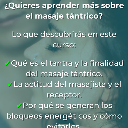
¿Quieres aprender más sobre
el masaje tántrico?
Lo que descubrirás en este
curso:
✔
Qué es el tantra y la finalidad
del masaje tántrico.
✔
La actitud del masajista y el
receptor.
✔
Por qué se generan los
bloqueos energéticos y cómo
evitarlos.