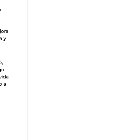
r
jora
a y
o,
go
vida
o a